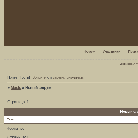
Форум
Участники
Поис
Активные 
Привет, Гость!
Войдите
или
зарегистрируйтесь
.
»
Music
»
Новый форум
Страница:
1
Новый ф
Тема
Форум пуст.
Страница:
1