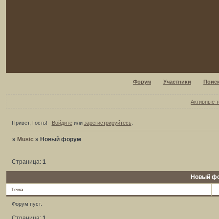
Форум
Участники
Поис
Активные 
Привет, Гость!
Войдите
или
зарегистрируйтесь
.
»
Music
»
Новый форум
Страница:
1
Новый ф
Тема
Форум пуст.
Страница:
1