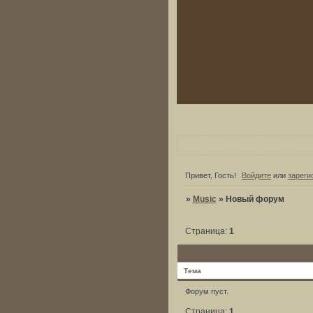
Привет, Гость!
Войдите
или
зареги
»
Music
»
Новый форум
Страница:
1
Тема
Форум пуст.
Страница:
1