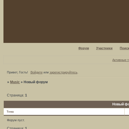
Форум
Участники
Поис
Активные 
Привет, Гость!
Войдите
или
зарегистрируйтесь
.
»
Music
»
Новый форум
Страница:
1
Новый ф
Тема
Форум пуст.
Страница:
1