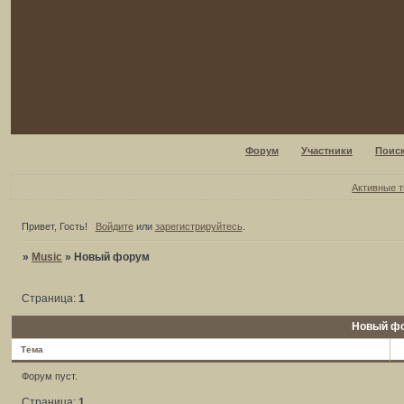
Форум
Участники
Поис
Активные 
Привет, Гость!
Войдите
или
зарегистрируйтесь
.
»
Music
»
Новый форум
Страница:
1
Новый ф
Тема
Форум пуст.
Страница:
1