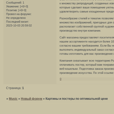
Сообщений:
1
к множеству репродукций, созданных из
Уважение:
[+0/-0]
которые сделают ваше помещение уютным
Позитив:
[+0/-0]
удовлетворить самые изощренные предп
Провел на форуме:
Не определено
Разнообразие стилей и тематик позволяе
Последний визит:
множество изображений, пригодных для 
2023-10-03 20:59:02
располагает собственной группой художн
производство внутри компании.
Сайт магазина предоставляет посетител
нашем ассортименте находится более 10
согласно вашим требованиям. Если Вы н
выполнить индивидуальный заказ соглас
готовы изготовить для вас произведение
Компания охватывает всю территорию Рос
оплачивать постер, который вам понрави
веб-кошельки. Подготовка заказа произв
произведение искусства. По этой ссылк
0
Страница:
1
»
Music
»
Новый форум
»
Картины и постеры по оптимальной цене