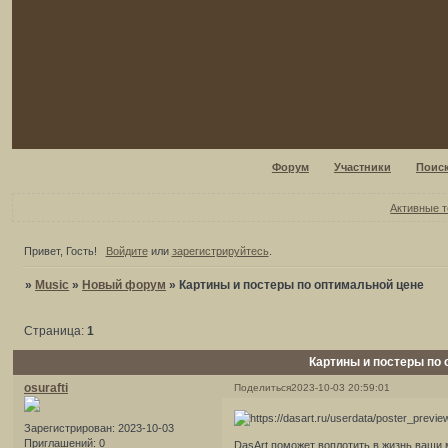
Форум
Участники
Поис
Активные 
Привет, Гость!
Войдите
или
зарегистрируйтесь
.
»
Music
»
Новый форум
»
Картины и постеры по оптимальной цене
Страница:
1
Картины и постеры по
osurafti
Поделиться
2023-10-03 20:59:01
Зарегистрирован
: 2023-10-03
Приглашений:
0
DasArt поможет воплотить в жизнь ваши 