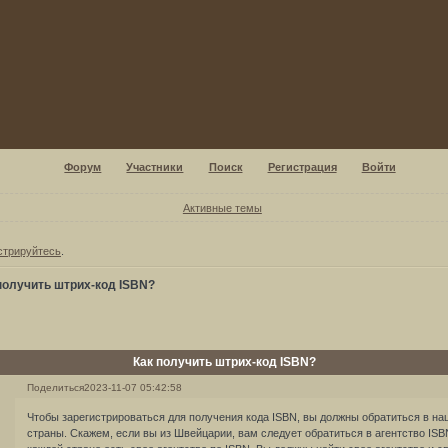
Форум
Участники
Поиск
Регистрация
Войти
Активные темы
стрируйтесь
.
получить штрих-код ISBN?
Как получить штрих-код ISBN?
Поделиться
2023-11-07 05:42:58
Чтобы зарегистрироваться для получения кода ISBN, вы должны обратиться в на
страны. Скажем, если вы из Швейцарии, вам следует обратиться в агентство ISB