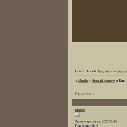
Привет, Гость!
Войдите
или
зареги
»
Music
»
Новый форум
»
Как 
Страница:
1
Maion
Зарегистрирован
: 2023-11-07
Приглашений:
0