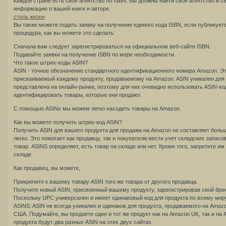
каждой стране есть свое агентство по ISBN. Вы должны найти свое агентство и с
информацию о вашей книге и авторе.
стиль жизни
Вы также можете подать заявку на получение единого кода ISBN, если публикует
процедура, как вы можете это сделать:
Сначала вам следует зарегистрироваться на официальном веб-сайте ISBN.
Подавайте заявки на получение ISBN по мере необходимости.
Что такое штрих-коды ASIN?
ASIN - точное обозначение стандартного идентификационного номера Amazon. Э
присваиваемый каждому продукту, продаваемому на Amazon. ASIN уникален для 
представлена на онлайн-рынке, поэтому для них очевидно использовать ASIN-ко
идентифицировать товары, которые они продают.
С помощью ASINs мы можем легко находить товары на Amazon.
Как вы можете получить штрих-код ASIN?
Получить ASIN для вашего продукта для продажи на Amazon не составляет больш
легко. Это помогает как продавцу, так и покупателю вести учет складских запасо
товар. ASINS определяет, есть товар на складе или нет. Кроме того, запретите им
складе.
Как продавец, вы можете,
Прикрепите к вашему товару ASIN того же товара от другого продавца.
Получите новый ASIN, присвоенный вашему продукту, зарегистрировав свой бре
Поскольку UPC универсален и имеет одинаковый код для продукта по всему миру
ASINS. ASIN не всегда уникален и одинаков для продукта, продаваемого на Amaz
США. Подумайте, вы продаете один и тот же продукт как на Amazon UK, так и на 
продукта будут два разных ASIN на этих двух сайтах.