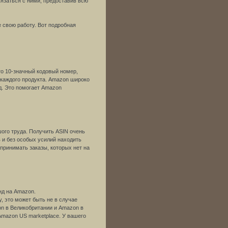
вязаться с ними, предоставив всю
е свою работу. Вот подробная
то 10-значный кодовый номер,
каждого продукта. Amazon широко
д. Это помогает Amazon
ого труда. Получить ASIN очень
в и без особых усилий находить
 принимать заказы, которых нет на
нд на Amazon.
, это может быть не в случае
on в Великобритании и Amazon в
Amazon US marketplace. У вашего